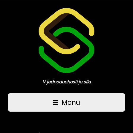
V jednoduchosti je síla
Hlavní navigace
Menu