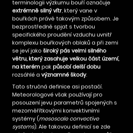
terminologii výzkumu bouří označuje
extrémně silný vítr
, který vane v
bouřkách právě takovým způsobem. Je
bezprostředně spjat s tvorbou
specifického proudění vzduchu uvnitř
komplexu bouřkových oblaků a při zemi
se jeví jako
široký pás velmi silného
větru, který zasahuje velkou část území,
na kterém
pak
působí delší dobu
rozsáhlé a
významné škody
.
Tato stručná definice asi postačí.
Meteorologové však používají pro
posouzení jevu parametrů spojených s
mezoměřítkovými konvektivními
systémy (
mesoscale convective
systems
). Ale takovou definicí se zde