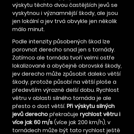
výskytu těchto dvou častějších jevů se
vyskytnou i významnější škody, ale jsou
jen lokální a jev trvá obvykle jen několik
málo minut.
Podle intenzity působených škod lze
porovnat derecho snad jen s tornády.
Zatímco ale tornáda tvoří velmi ostře
lokalizované a obyčejně obrovské škody,
jev derecho může způsobit daleko větší
škody, protože působí na větší ploše a
především výrazně delší dobu. Rychlost
větru v oblasti silného tornáda je ale
přesto o dost větší.
Při výskytu silných
jevů derecho
překračuje
rychlost větru i
více jak 60 m/s
(více jak 200 km/h), v
tornádech může být tato rychlost ještě