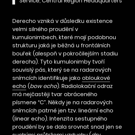
Service, Central Region Headquarters
Derecho vzniká v důsledku existence
velmi silného proudění v
kumulonimbech, které mají podobnou
strukturu jaká je běžná u frontálních
bouřek (alespoň v pokročilejším stadiu
derecha). Tyto kumulonimby tvoří
souvislý pás, který se na radarových
snímcích identifikuje jako
obloukové
echo
(
bow echo
). Radiolokační odraz
má nejčastěji tvar obráceného
písmene “C”. Někdy je na radarových
snímcích patrné jen tzv. lineární echo
(linear echo). Intenzita sestupného
proudění by se dala srovnat snad jen se
suchými průtržemi vzduchu (
dry