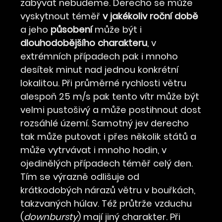
zabývat nebudeme. Derecho se může
vyskytnout téměř
v jakékoliv roční době
a jeho
působení
může být i
dlouhodobějšího charakteru
, v
extrémních případech pak i mnoho
desítek minut nad jednou konkrétní
lokalitou. Při průměrné rychlosti větru
alespoň 25 m/s pak tento vítr může být
velmi pustošivý a může postihnout dost
rozsáhlé území. Samotný jev derecho
tak může putovat i přes několik států a
může vytrvávat i mnoho hodin, v
ojedinělých případech téměř celý den.
Tím se výrazně odlišuje od
krátkodobých nárazů větru v bouřkách,
takzvaných húlav. Též průtrže vzduchu
(
downbursty
) mají jiný charakter. Při