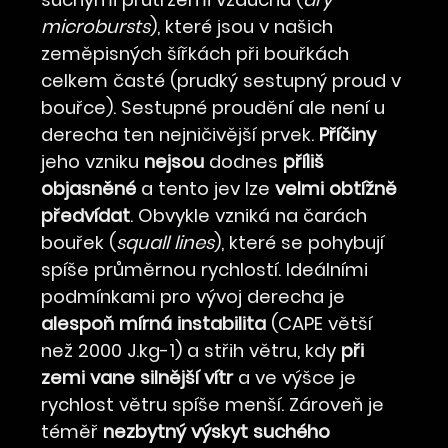
microbursts
), které jsou v našich
zeměpisných šířkách při bouřkách
celkem časté (prudký sestupný proud v
bouřce). Sestupné proudění ale není u
derecha ten nejničivější prvek.
Příčiny
jeho vzniku
nejsou
dodnes
příliš
objasněné
a tento jev lze
velmi obtížně
předvídat
. Obvykle vzniká na čarách
bouřek (
squall lines
), které se pohybují
spíše průměrnou rychlostí. Ideálními
podmínkami pro vývoj derecha je
alespoň mírná instabilita
(CAPE větší
než 2000 J.kg-1) a střih větru, kdy
při
zemi vane silnější vítr
a ve výšce je
rychlost větru spíše menší. Zároveň je
téměř
nezbytný výskyt suchého