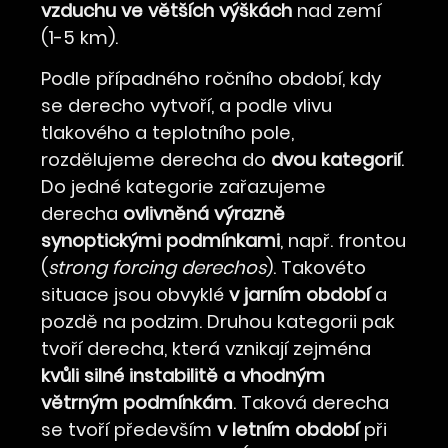
vzduchu ve větších výškách
nad zemí
(1-5 km).
Podle případného ročního období, kdy
se derecho vytvoří, a podle vlivu
tlakového a teplotního pole,
rozdělujeme derecha do
dvou kategorií
.
Do jedné kategorie zařazujeme
derecha
ovlivněná výrazně
synoptickými podmínkami
, např. frontou
(
strong forcing derechos
). Takovéto
situace jsou obvyklé
v jarním období
a
pozdě na podzim. Druhou kategorii pak
tvoří derecha, která vznikají zejména
kvůli silné instabilitě a vhodným
větrným podmínkám
. Taková derecha
se tvoří především
v letním období
při